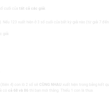
số cuối của 
tất cả các giải
.
). Nếu 123 xuất hiện ở 3 số cuối của bất kỳ giải nào (từ giải 7 đế
 giải.
, Xiên 4)
.
 (Xiên 4) con lô 2 số sẽ 
CÙNG NHAU
 xuất hiện trong bảng kết qu
i có 
cả 68 và 86
 thì bạn mới thắng. Thiếu 1 con là thua.