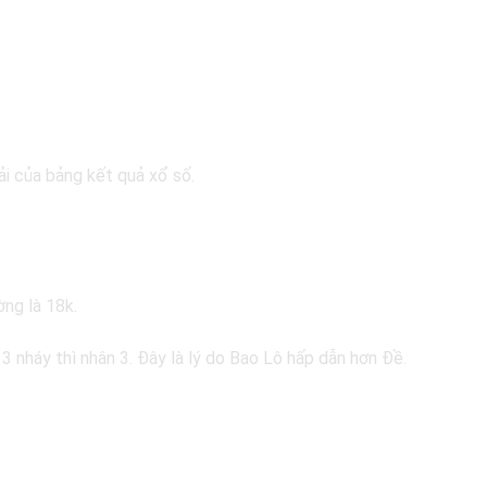
iải của bảng kết quả xổ số.
ờng là 18k.
ề 3 nháy thì nhân 3. Đây là lý do Bao Lô hấp dẫn hơn Đề.