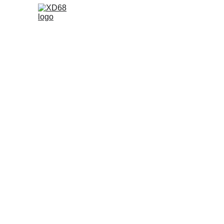
Trang chủ
Giới thiệu
Trò Chơi
Khuyế
Cách Chơi L
Hướng dẫn cách chơi lô đề