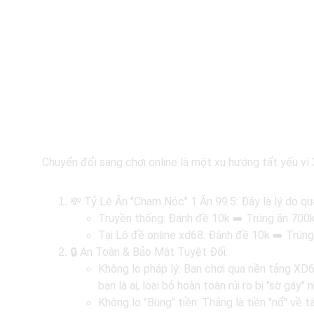
Tại Sao Nên Chơi
Thống)?
Chuyển đổi sang chơi online là một xu hướng tất yếu vì 
💸 Tỷ Lệ Ăn "Chạm Nóc" 1 Ăn 99.5: Đây là lý do qu
Truyền thống: Đánh đề 10k ➡️ Trúng ăn 700k
Tại Lô đề online xd68: Đánh đề 10k ➡️ Trúng
🔒 An Toàn & Bảo Mật Tuyệt Đối:
Không lo pháp lý: Bạn chơi qua nền tảng XD
bạn là ai, loại bỏ hoàn toàn rủi ro bị "sờ gáy"
Không lo "Bùng" tiền: Thắng là tiền "nổ" về t