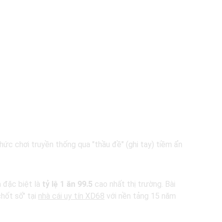
D68 (1 Ăn 
ời Mới
hức chơi truyền thống qua "thầu đề" (ghi tay) tiềm ẩn 
 đặc biệt là 
tỷ lệ 1 ăn 99.5
 cao nhất thị trường. Bài 
chốt số" tại 
nhà cái uy tín XD68
 với nền tảng 15 năm 