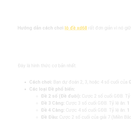
Giải Thích Các 
Hướng dẫn cách chơi 
lô đề xd68
 rất đơn giản vì nó g
1. Đánh Đề (Cược Giải Đặ
Đây là hình thức cơ bản nhất.
Cách chơi:
 Bạn dự đoán 2, 3, hoặc 4 số cuối của 
G
Các loại Đề phổ biến:
Đề 2 số (Đề đuôi):
 Cược 2 số cuối GĐB. Tỷ l
Đề 3 Càng:
 Cược 3 số cuối GĐB. Tỷ lệ ăn: 
1
Đề 4 Càng:
 Cược 4 số cuối GĐB. Tỷ lệ ăn: 
1
Đề Đầu:
 Cược 2 số cuối của giải 7 (Miền Bắ