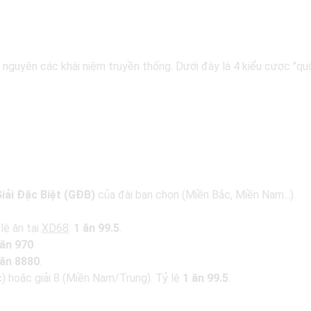
Kiểu Cược Lô Đề Phổ
iữ nguyên các khái niệm truyền thống. Dưới đây là 4 kiểu cược "qu
c Biệt)
iải Đặc Biệt (GĐB)
 của đài bạn chọn (Miền Bắc, Miền Nam...).
ệ ăn tại 
XD68
: 
1 ăn 99.5
.
 ăn 970
.
 ăn 8880
.
c) hoặc giải 8 (Miền Nam/Trung). Tỷ lệ 
1 ăn 99.5
.