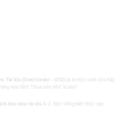
ì? Cách 
 2.75 A-Z
èo Tài Xỉu (Over/Under - O/U)
 lại là một cánh cửa hấp 
hắng nửa tiền", "thua nửa tiền" là sao?
ách đọc kèo tài xỉu
 A-Z. Nắm vững kiến thức này 