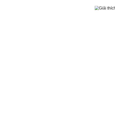
'Hack Não' Kèo "L