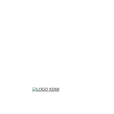
n Mãi
Tin tức
Tải APP
D68 Là Gì? (Giải Thích Kèo 2.
ướng dẫn chi tiết cách đọc kèo Tài Xỉu 2 1/4, 2.5, 2 3/4. Giải thí
XD6888.com. Soi kèo chuẩn & an toàn!!..
BONG DA
11/2/2025
11 min read