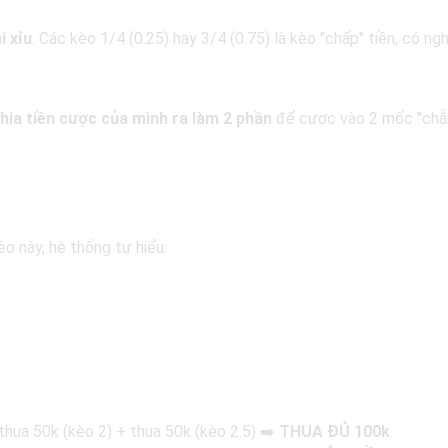
i xỉu
. Các kèo 1/4 (0.25) hay 3/4 (0.75) là kèo "chấp" tiền, có ngh
hia tiền cược của mình ra làm 2 phần
 để cược vào 2 mốc "chẵn"
 1/4 (2.25 hay 2-2.5)
o này, hệ thống tự hiểu:
thua 50k (kèo 2) + thua 50k (kèo 2.5) ➡️ 
THUA ĐỦ 100k
.