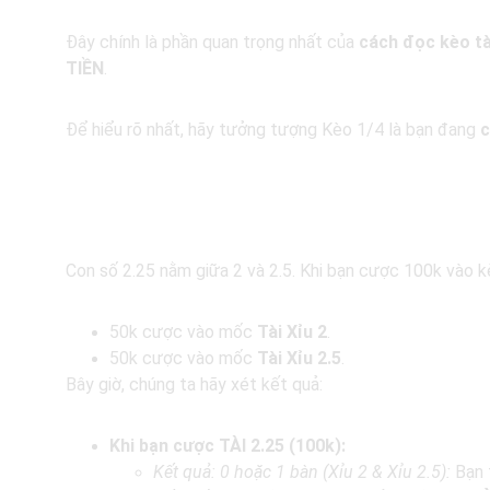
Đây chính là phần quan trọng nhất của 
cách đọc kèo tà
TIỀN
.
Để hiểu rõ nhất, hãy tưởng tượng Kèo 1/4 là bạn đang 
c
⚽ Giải thích Kèo Tài Xỉu 2
Con số 2.25 nằm giữa 2 và 2.5. Khi bạn cược 100k vào kè
50k cược vào mốc 
Tài Xỉu 2
.
50k cược vào mốc 
Tài Xỉu 2.5
.
Bây giờ, chúng ta hãy xét kết quả:
Khi bạn cược TÀI 2.25 (100k):
Kết quả: 0 hoặc 1 bàn (Xỉu 2 & Xỉu 2.5):
 Bạn 