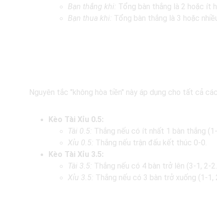
Bạn thắng khi:
 Tổng bàn thắng là 2 hoặc ít hơn
Bạn thua khi:
 Tổng bàn thắng là 3 hoặc nhiều h
💰 Các kèo 0.5, 1.5, 3.5..
Nguyên tắc "không hòa tiền" này áp dụng cho tất cả các
Kèo Tài Xỉu 0.5:
Tài 0.5:
 Thắng nếu có ít nhất 1 bàn thắng (1-0,
Xỉu 0.5:
 Thắng nếu trận đấu kết thúc 0-0.
Kèo Tài Xỉu 3.5:
Tài 3.5:
 Thắng nếu có 4 bàn trở lên (3-1, 2-2..
Xỉu 3.5:
 Thắng nếu có 3 bàn trở xuống (1-1, 2-