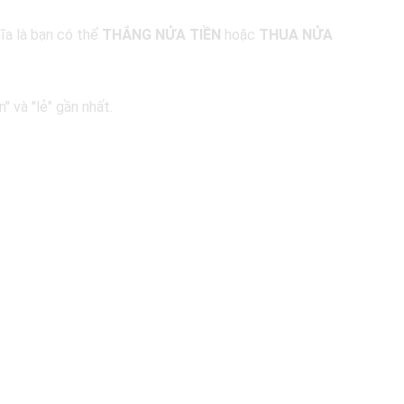
ĩa là bạn có thể 
THẮNG NỬA TIỀN
 hoặc 
THUA NỬA 
 và "lẻ" gần nhất.