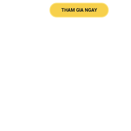
THAM GIA NGAY
25, 2.5, 2.75)
ch thắng/thua nửa tiền tại