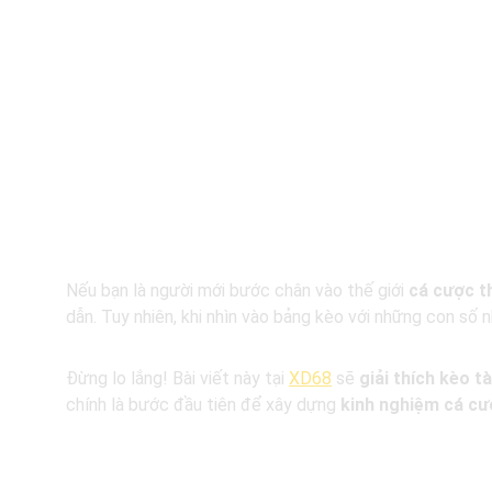
Kèo Tài
Đọc Kèo 
Nếu bạn là người mới bước chân vào thế giới 
cá cược t
dẫn. Tuy nhiên, khi nhìn vào bảng kèo với những con số nh
Đừng lo lắng! Bài viết này tại 
XD68
 sẽ 
giải thích kèo tà
chính là bước đầu tiên để xây dựng 
kinh nghiệm cá c