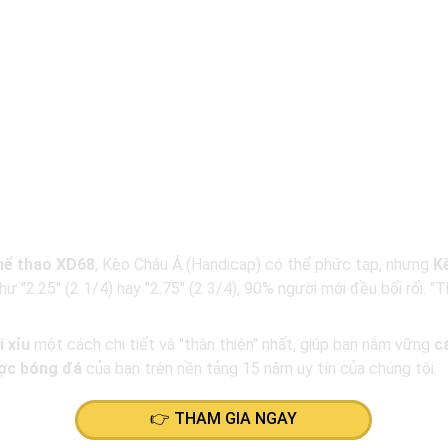
 Xỉu XD68 Là G
O/U 2.25, 2.5,
hể thao XD68
, Kèo Châu Á (Handicap) có thể phức tạp, nhưng 
K
ư "2.25" (2 1/4) hay "2.75" (2 3/4), 90% người mới đều bối rối. "T
i xỉu
 một cách chi tiết và "thân thiện" nhất, giúp bạn nắm vững 
c
ược bóng đá
 của bạn trên nền tảng 15 năm uy tín của chúng tôi.
👉 THAM GIA NGAY