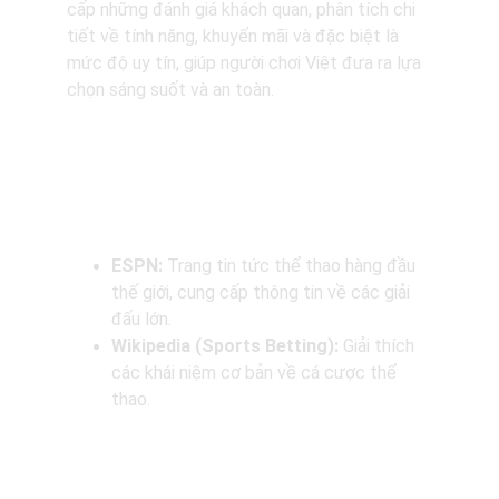
cấp những đánh giá khách quan, phân tích chi 
tiết về tính năng, khuyến mãi và đặc biệt là 
mức độ uy tín, giúp người chơi Việt đưa ra lựa 
chọn sáng suốt và an toàn.
Nguồn tham khảo 
(References)
ESPN:
 Trang tin tức thể thao hàng đầu 
thế giới, cung cấp thông tin về các giải 
đấu lớn.
Wikipedia (Sports Betting):
 Giải thích 
các khái niệm cơ bản về cá cược thể 
thao.