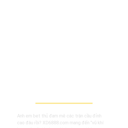
Khuyến Mãi Thể 
Thao XD68: 
Thưởng 100% 
Đến 16,888K Cực 
Khủng
Anh em bet thủ đam mê các trận cầu đỉnh 
cao đâu rồi? XD6888.com mang đến "vũ khí 