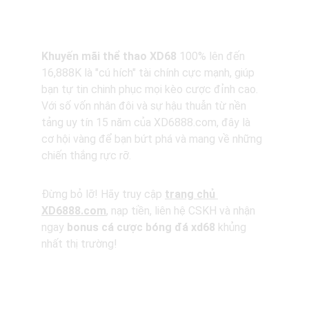
Lời Kết
Khuyến mãi thể thao XD68
 100% lên đến 
16,888K là "cú hích" tài chính cực mạnh, giúp 
bạn tự tin chinh phục mọi kèo cược đỉnh cao. 
Với số vốn nhân đôi và sự hậu thuẫn từ nền 
tảng uy tín 15 năm của XD6888.com, đây là 
cơ hội vàng để bạn bứt phá và mang về những 
chiến thắng rực rỡ.
Đừng bỏ lỡ! Hãy truy cập 
trang chủ 
XD6888.com
, nạp tiền, liên hệ CSKH và nhận 
ngay 
bonus cá cược bóng đá xd68
 khủng 
nhất thị trường!