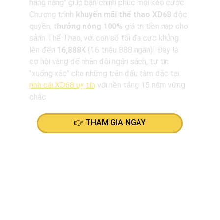
hạng nặng" giúp bạn chinh phục mọi kèo cược: 
Chương trình 
khuyến mãi thể thao XD68
 độc 
quyền, 
thưởng nóng 100%
 giá trị tiền nạp cho 
sảnh Thể Thao, với con số tối đa cực khủng 
lên đến 
16,888K
 (16 triệu 888 ngàn)! Đây là 
cơ hội vàng để nhân đôi ngân sách, tự tin 
"xuống xác" cho những trận đấu tâm đắc tại 
nhà cái XD68 uy tín
 với nền tảng 15 năm vững 
chắc.
👉 THAM GIA NGAY
Tại Sao Bonus 100% 
Là 'Vũ Khí Tối 
Thượng' Cho Bet 
Thủ?