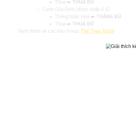
Thua ➡️ 
THUA ĐỦ
.
Cược Cửa Dưới (được chấp 0.5):
Thắng hoặc Hòa ➡️ 
THẮNG ĐỦ
.
Thua ➡️ 
THUA ĐỦ
.
Xem thêm về các kèo ở mục 
Thể Thao XD68