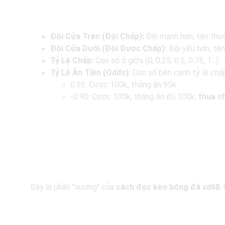
Thuật Ngữ Cơ Bản Cần 
Đội Cửa Trên (Đội Chấp):
 Đội mạnh hơn, tên thư
Đội Cửa Dưới (Đội Được Chấp):
 Đội yếu hơn, tê
Tỷ Lệ Chấp:
 Con số ở giữa (0, 0.25, 0.5, 0.75, 1...).
Tỷ Lệ Ăn Tiền (Odds):
 Con số bên cạnh tỷ lệ chấp 
0.95: Cược 100k, thắng ăn 95k.
-0.90: Cược 100k, thắng ăn đủ 100k, 
thua c
Giải Thích Các K
Đây là phần "xương" của 
cách đọc kèo bóng đá xd68
.
1. Kèo 0 (Đồng banh / Kè