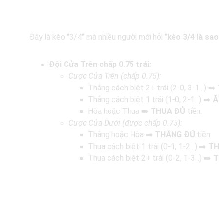
4. Kèo 0.75 (3/4 hay 0.5-
Đây là kèo "3/4" mà nhiều người mới hỏi "
kèo 3/4 là sao
Đội Cửa Trên chấp 0.75 trái:
Cược Cửa Trên (chấp 0.75):
Thắng cách biệt 2+ trái (2-0, 3-1...) ➡️ 
Thắng cách biệt 1 trái (1-0, 2-1...) ➡️ 
Ă
Hòa hoặc Thua ➡️ 
THUA ĐỦ
 tiền.
Cược Cửa Dưới (được chấp 0.75):
Thắng hoặc Hòa ➡️ 
THẮNG ĐỦ
 tiền.
Thua cách biệt 1 trái (0-1, 1-2...) ➡️ 
TH
Thua cách biệt 2+ trái (0-2, 1-3...) ➡️ 
T
5. Kèo 1 (1 Hòa)