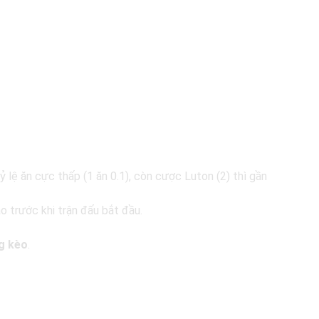
èo Chấp)
 lệ ăn cực thấp (1 ăn 0.1), còn cược Luton (2) thì gần 
o trước khi trận đấu bắt đầu.
g kèo
.