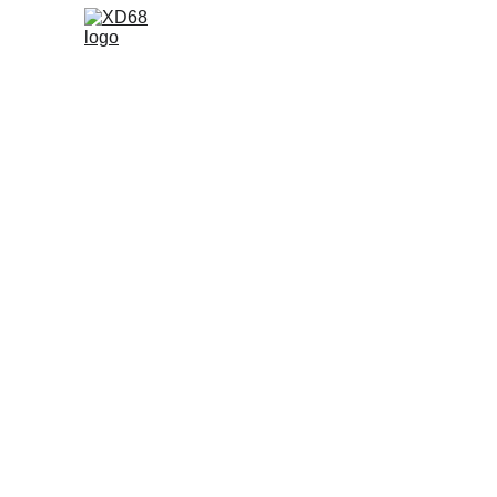
Trang chủ
Giới thiệu
Trò Chơi
Khuyế
Kèo Châu Á X
Kèo Châu Á XD68 là gì? Giải t