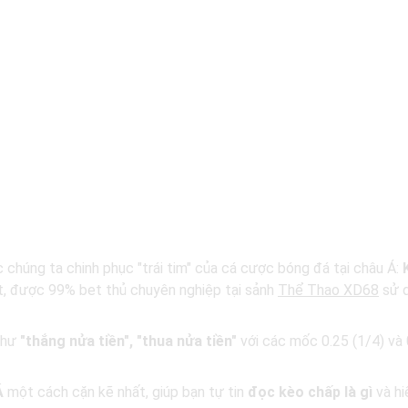
 XD68 Là Gì? (
hấp 0.25, 0.5,
lúc chúng ta chinh phục "trái tim" của cá cược bóng đá tại châu Á: 
t, được 99% bet thủ chuyên nghiệp tại sảnh 
Thể Thao XD68
 sử 
như 
"thắng nửa tiền", "thua nửa tiền"
 với các mốc 0.25 (1/4) và 
Á
 một cách cặn kẽ nhất, giúp bạn tự tin 
đọc kèo chấp là gì
 và h